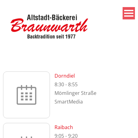
Montag
Home
/
Spalte
/
montag
9. MAI 2023
SMARTMEDIA
Dorndiel
8:30
-
8:55
Mömlinger Straße
SmartMedia
Raibach
9:05
-
9:20